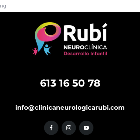
Saltar
ng
al
contenido
613 16 50 78
info@clinicaneurologicarubi.com